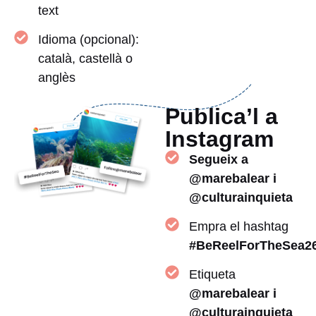
text
Idioma (opcional):
català, castellà o
anglès
Publica’l a
Instagram
Segueix a
@marebalear i
@culturainquieta
Empra el hashtag
#BeReelForTheSea2
Etiqueta
@marebalear i
@culturainquieta